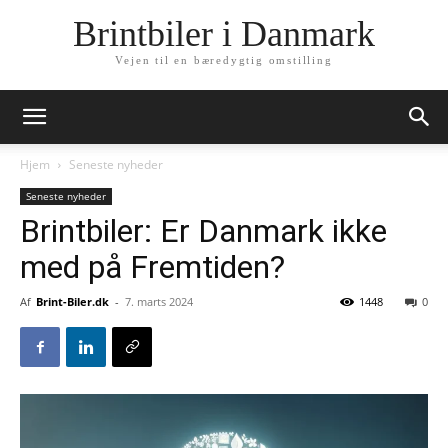
Brintbiler i Danmark
Vejen til en bæredygtig omstilling
Hjem
Seneste nyheder
Seneste nyheder
Brintbiler: Er Danmark ikke
med på Fremtiden?
Af
Brint-Biler.dk
-
7. marts 2024
1448
0