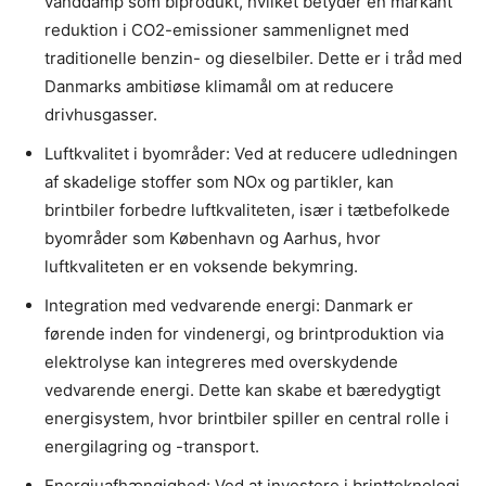
vanddamp som biprodukt, hvilket betyder en markant
reduktion i CO2-emissioner sammenlignet med
traditionelle benzin- og dieselbiler. Dette er i tråd med
Danmarks ambitiøse klimamål om at reducere
drivhusgasser.
Luftkvalitet i byområder: Ved at reducere udledningen
af skadelige stoffer som NOx og partikler, kan
brintbiler forbedre luftkvaliteten, især i tætbefolkede
byområder som København og Aarhus, hvor
luftkvaliteten er en voksende bekymring.
Integration med vedvarende energi: Danmark er
førende inden for vindenergi, og brintproduktion via
elektrolyse kan integreres med overskydende
vedvarende energi. Dette kan skabe et bæredygtigt
energisystem, hvor brintbiler spiller en central rolle i
energilagring og -transport.
Energiuafhængighed: Ved at investere i brintteknologi